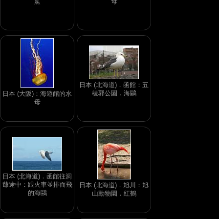
鯊
母
日本 (北海道)．函館：五
稜郭公園．海鷗
日本 (大阪)：海遊館的水
母
日本 (北海道)．函館往洞
爺途中：跟火車並排而飛
日本 (北海道)．旭川：旭
的海鷗
山動物園．紅鶴