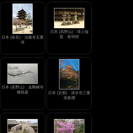
日本 (高野山)：壇上伽
藍．夜明燈
日本 (奈良)：法隆寺五重
塔
日本 (高野山)：金剛峰寺
蟠龍庭
日本 (京都)：清水寺三重
塔夜櫻