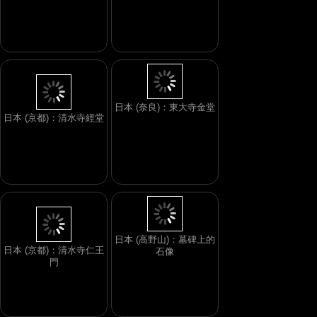
日本 (京都)：「醍醐花
日本 (奈良)：藥師寺西塔
見」表演跳舞的女孩
日本 (京都)：清水寺經堂
日本 (奈良)：東大寺金堂
日本 (京都)：清水寺仁王
門
日本 (高野山)：墓碑上的
石像