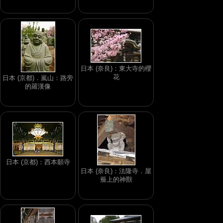
日本 (奈良)：東大寺的櫻
花
日本 (京都)．嵐山：路旁
的羅漢像
日本 (京都)：西本願寺
日本 (奈良)：法隆寺．屋
簷上的神獸