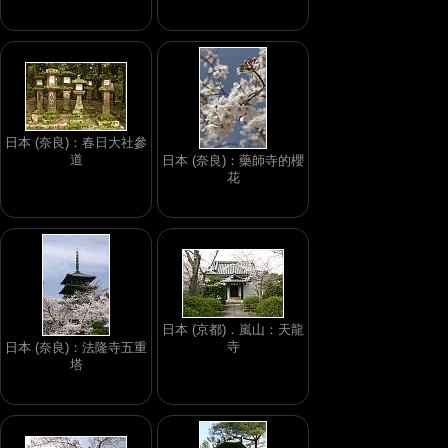
日本 (奈良)：春日大社參
道
日本 (奈良)：藥師寺的櫻
花
日本 (京都)．嵐山：天龍
寺
日本 (奈良)：法隆寺五重
塔