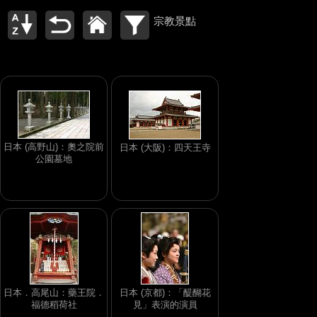
宗教景點
日本 (高野山)：奧之院前
日本 (大阪)：四天王寺
公園墓地
日本．高尾山：藥王院．
日本 (京都)：「醍醐花
福德稻荷社
見」表演的演員