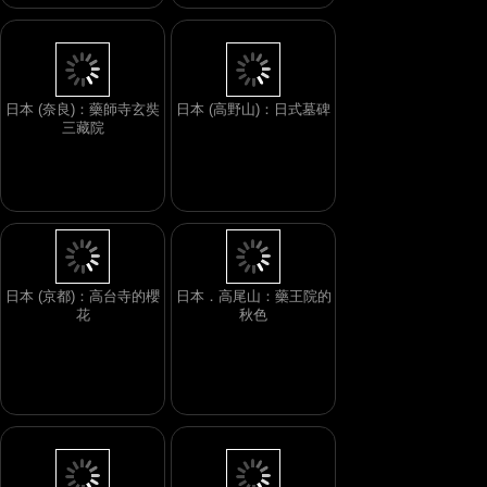
日本 (奈良)：藥師寺玄奘
日本 (高野山)：日式墓碑
三藏院
日本 (京都)：高台寺的櫻
日本．高尾山：藥王院的
花
秋色