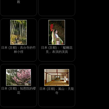
殿
日本 (京都)：高台寺的竹
日本 (京都)：「醍醐花
林小徑
見」表演的演員
日本 (京都)：知恩院的櫻
日本 (京都)．嵐山：天龍
花
寺