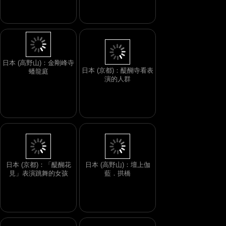
日本 (高野山)：金剛峰寺
日本 (京都)：醍醐寺看表
蟠龍庭
演的人群
日本 (京都)：「醍醐花
日本 (高野山)：壇上伽
見」表演跳舞的女孩
藍．拱橋