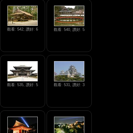
觀看: 542, 讚好: 6
觀看: 540, 讚好: 5
觀看: 535, 讚好: 5
觀看: 531, 讚好: 3