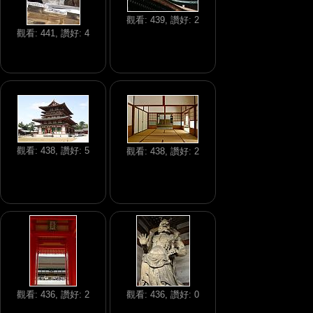
觀看: 439, 讚好: 2
觀看: 441, 讚好: 4
觀看: 438, 讚好: 5
觀看: 438, 讚好: 2
觀看: 436, 讚好: 2
觀看: 436, 讚好: 0