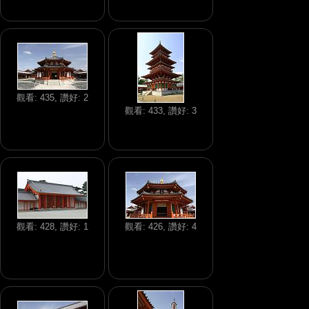
觀看: 435, 讚好: 2
觀看: 433, 讚好: 3
觀看: 428, 讚好: 1
觀看: 426, 讚好: 4