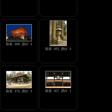
觀看: 488, 讚好: 4
觀看: 483, 讚好: 4
觀看: 467, 讚好: 1
觀看: 476, 讚好: 4