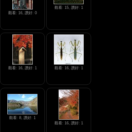
觀看: 15, 讚好: 1
觀看: 16, 讚好: 0
觀看: 16, 讚好: 1
觀看: 16, 讚好: 1
觀看: 8, 讚好: 1
觀看: 16, 讚好: 1