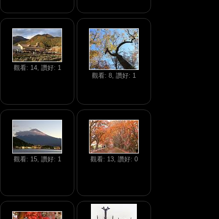
觀看: 14, 讚好: 1
觀看: 8, 讚好: 1
觀看: 15, 讚好: 1
觀看: 13, 讚好: 0