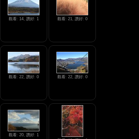
觀看: 14, 讚好: 1
觀看: 21, 讚好: 0
觀看: 22, 讚好: 0
觀看: 22, 讚好: 0
觀看: 20, 讚好: 1