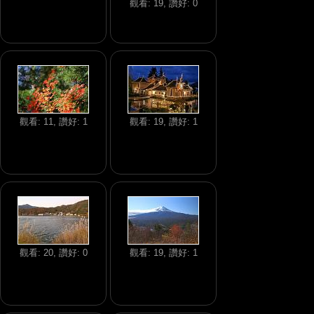
觀看: 19, 讚好: 0
觀看: 11, 讚好: 1
觀看: 19, 讚好: 1
觀看: 20, 讚好: 0
觀看: 19, 讚好: 1