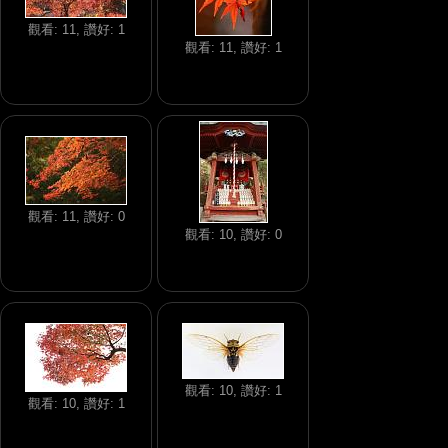
觀看: 11, 讚好: 1
觀看: 11, 讚好: 1
觀看: 11, 讚好: 0
觀看: 10, 讚好: 0
觀看: 10, 讚好: 1
觀看: 10, 讚好: 1