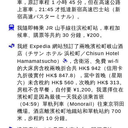
車，原訂車程 1 小時 45 分，但在高速公路
上塞車，21:45 才抵達新宿高速巴士站（新
宿高速バスターミナル）。
我隨即轉乘 JR 山手線往滨松町站，車程加
候車、購票等共約 30 分鐘，¥200。
我經 Expedia 網站預訂了兩晚濱松町岐山酒
店（チサン ホテル 浜松町／Chisun Hotel
Hamamatsucho）
，含衛浴、免費 wi-fi
的大床房含稅兩晚折合共 HK$ 942（信用卡
九折後實付 HK$ 847.8），當中首晚（星期
六）未含稅約 HK$ 560，次晚約 HK$ 313。
房租不含早餐，自付要 ¥1,200。我選擇住在
濱松町是因為最後一天我必須乘首班
（04:59）單軌列車（Monorail）往東京羽田
機場。酒店離濱松町地鐵站和單軌站約 700
米，步程約 10 分鐘。