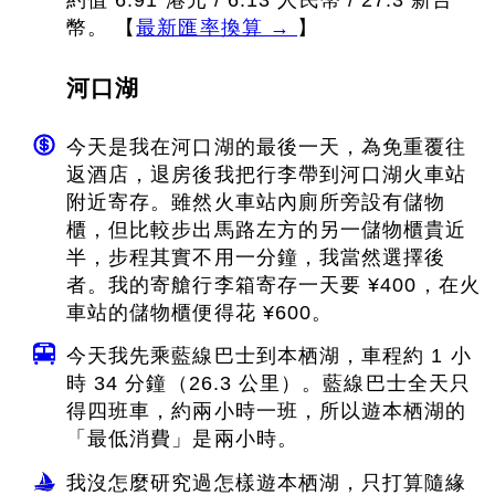
幣。 【
最新匯率換算 →
】
河口湖
今天是我在河口湖的最後一天，為免重覆往
返酒店，退房後我把行李帶到河口湖火車站
附近寄存。雖然火車站內廁所旁設有儲物
櫃，但比較步出馬路左方的另一儲物櫃貴近
半，步程其實不用一分鐘，我當然選擇後
者。我的寄艙行李箱寄存一天要 ¥400，在火
車站的儲物櫃便得花 ¥600。
今天我先乘藍線巴士到本栖湖，車程約 1 小
時 34 分鐘（26.3 公里）。藍線巴士全天只
得四班車，約兩小時一班，所以遊本栖湖的
「最低消費」是兩小時。
我沒怎麼研究過怎樣遊本栖湖，只打算隨緣