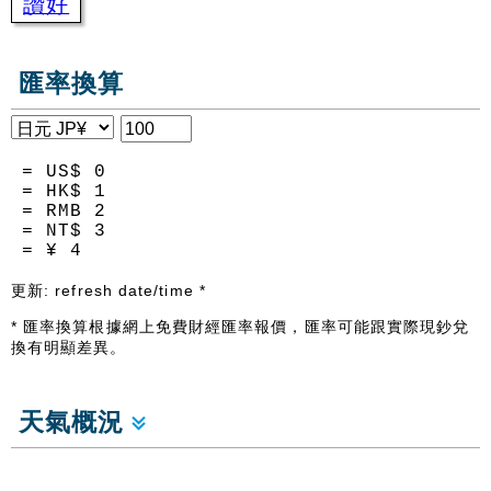
讚好
匯率換算
= US$
0
= HK$
1
= RMB
2
= NT$
3
= ¥
4
更新:
refresh date/time
*
* 匯率換算根據網上免費財經匯率報價，匯率可能跟實際現鈔兌
換有明顯差異。
天氣概況