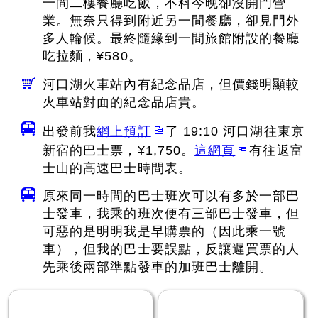
一間二樓餐廳吃飯，不料今晚卻沒開門營
業。無奈只得到附近另一間餐廳，卻見門外
多人輪候。最終隨緣到一間旅館附設的餐廳
吃拉麵，¥580。
河口湖火車站內有紀念品店，但價錢明顯較
火車站對面的紀念品店貴。
出發前我
網上預訂
了 19:10 河口湖往東京
新宿的巴士票，¥1,750。
這網頁
有往返富
士山的高速巴士時間表。
原來同一時間的巴士班次可以有多於一部巴
士發車，我乘的班次便有三部巴士發車，但
可惡的是明明我是早購票的（因此乘一號
車），但我的巴士要誤點，反讓遲買票的人
先乘後兩部準點發車的加班巴士離開。