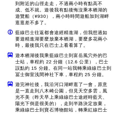
到附近的山徑走走，不過兩小時有點高不
成、低不就。遊後我有點後悔沒乘本栖湖的
遊覽船（¥930），兩小時時間遊船加到湖畔
逛逛差不多了。
藍線巴士往返都會途經精進湖，但我想過如
要遊精進湖要麼放棄本栖湖，要麼多花兩小
時，最後我只在巴士上看看算了。
遊本栖湖後我乘藍線巴士到富岳風穴外的巴
士站，車程約 22 分鐘（12.6 公里），巴士
誤點約 15 分鐘。在同一站我轉乘綠線巴士到
冨士御室浅間神社下車，車程約 25 分鐘。
遊完神社後，我沿河口湖畔逛了一會，原意
是一直走到八木崎公園，但見天空多雲，風
光不美（昨天早上乘綠線巴士途經時藍天、
陽光下倒是很美的），走到半路決定放棄，
乘綠線巴士到寶石博物館站，轉乘紅線巴士