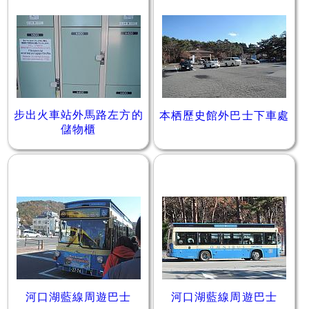
步出火車站外馬路左方的
本栖歷史館外巴士下車處
儲物櫃
河口湖藍線周遊巴士
河口湖藍線周遊巴士