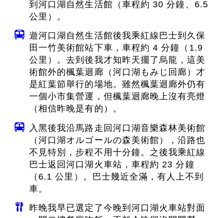
到河口湖自然生活館（車程約 30 分鐘、6.5
公里）。
遊河口湖自然生活館後我乘紅線巴士到久保
田一竹美術館站下車，車程約 4 分鐘（1.9
公里）。去到後我才知昨天擺了烏龍，這美
術館外的楓葉迴廊（河口湖もみじ回廊）才
是紅葉節舉行的場地。雖然楓葉迴廊外仍有
一個小市集營運，但楓葉迴廊晚上沒有亮燈
（相信昨晚是有的）。
入黑後我沿馬路走回河口湖音樂森林美術館
（河口湖オルゴールの森美術館），沿路也
不見特別，步程不用十分鐘。之後我乘紅線
巴士返回河口湖火車站，車程約 23 分鐘
（6.1 公里）。巴士幾近全滿，有人上不到
車。
昨晚我早已選定了今晚到河口湖火車站對面